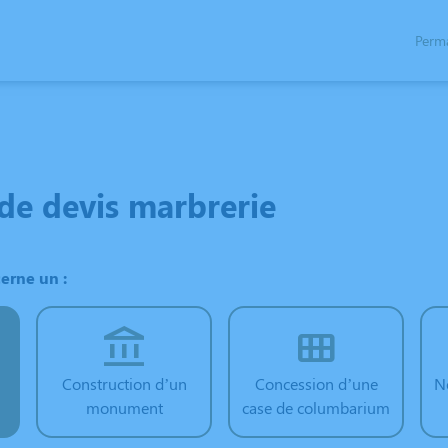
Perm
ACES HOMMAGES
BOUTIQUE EN LIGNE
e devis marbrerie
erne un :
Construction d’un
Concession d’une
N
monument
case de columbarium