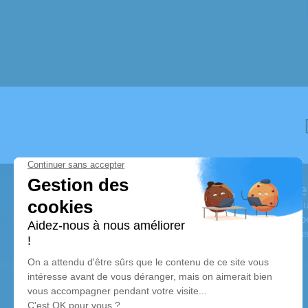
Pompes Funèbres LA COQUILLE Grogne
Aux
Pompes Funèbres LA COQUILLE Grognet-Hamel
, no
proches de manière digne et respectueuse. Forts de leurs expér
vous accompagner dans ces moments difficiles. Nous interveno
rendez-vous.
Notre agence