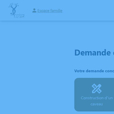
Aller
au
Espace famille
NOS SERVICES
NOTRE AGENCE
NOTRE CHAMBRE FUNERAIRE
ESP
contenu
Demande d
Votre demande conc
Construction d’un
caveau