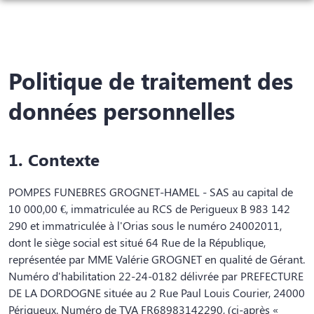
NOS SERVICES
NOTRE AGENCE
ORGANISER DES OBSÈQUES
Politique de traitement des
NOTRE CHAMBRE FUNERAIRE
PRÉVOIR SES OBSÈQUES
ESPACES HOMMAGES
données personnelles
BOUTIQUE EN LIGNE
MONUMENTS FUNÉRAIRES
1. Contexte
COMMANDE DE PLAQUES FUNÉRAIRES
POMPES FUNEBRES GROGNET-HAMEL - SAS au capital de
SERVICES AUX FAMILLES
10 000,00 €, immatriculée au RCS de Perigueux B 983 142
290 et immatriculée à l'Orias sous le numéro 24002011,
AIDE AU DÉMÉNAGEMENT
dont le siège social est situé 64 Rue de la République,
représentée par MME Valérie GROGNET en qualité de Gérant.
ENTRETIEN ET FLEURISSEMENT DE SÉPULTURE
Numéro d'habilitation 22-24-0182 délivrée par PREFECTURE
DE LA DORDOGNE située au 2 Rue Paul Louis Courier, 24000
Périgueux. Numéro de TVA FR68983142290, (ci-après «