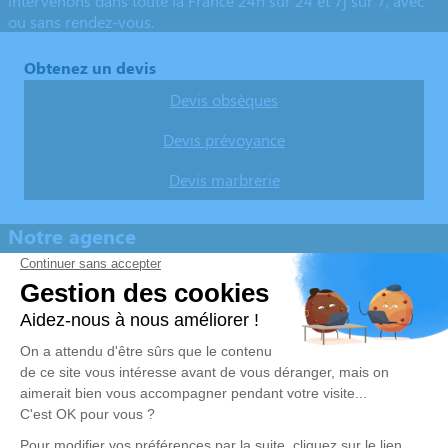
intervenons dans toute la France 24h sur 24 et 7j sur 7, avec
ou sans rendez-vous.
Obtenez un devis
Devis obsèques
Devis prévoyance
Devis marbrerie
Notre agence
Les Pompes Funèbres La Coquille Grognet-Hamel
05 53 52 25 22
contactl@pflacoquille.fr
64 rue de la République - 24450 - La Coquille
4.8/5 - 66 avis
Nos Services
Liens utiles
Organiser des obsèques
Avis de décès
Monuments funéraires
Demande de rendez-vous en