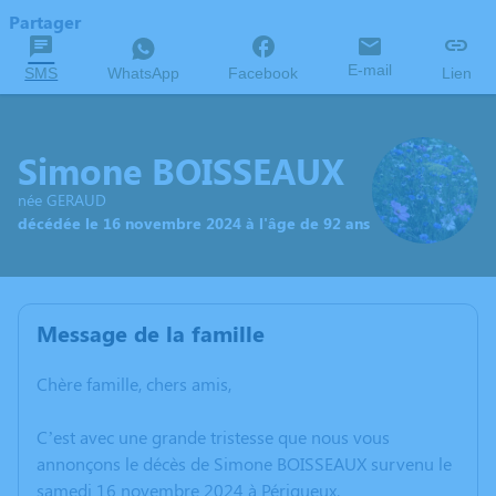
Partager
E-mail
SMS
WhatsApp
Facebook
Lien
Simone BOISSEAUX
née GERAUD
décédée le 16 novembre 2024 à l'âge de 92 ans
Message de la famille
Chère famille, chers amis,
C’est avec une grande tristesse que nous vous
annonçons le décès de Simone BOISSEAUX survenu le
samedi 16 novembre 2024 à Périgueux.