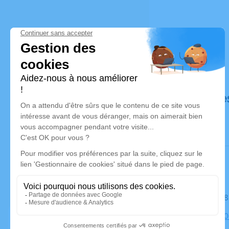
Déroulé de
Le mardi 2
Église, 2480