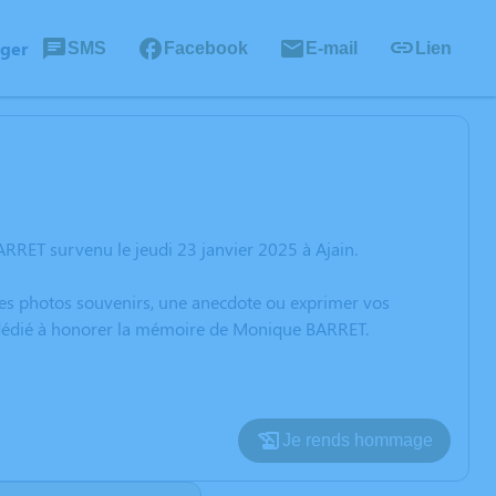
ager
SMS
Facebook
E-mail
Lien
RRET survenu le jeudi 23 janvier 2025 à Ajain.
 des photos souvenirs, une anecdote ou exprimer vos
n dédié à honorer la mémoire de Monique BARRET.
Je rends hommage