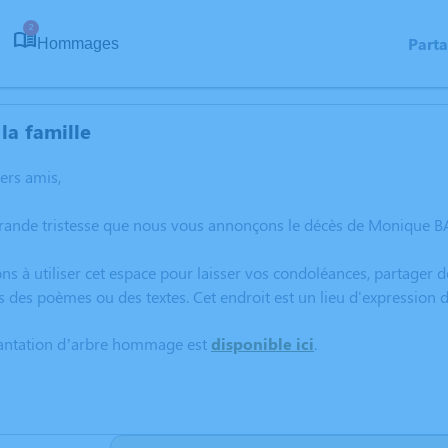
2
Part
Hommages
la famille
hers amis,
rande tristesse que nous vous annonçons le décès de Monique BA
ns à utiliser cet espace pour laisser vos condoléances, partager
s des poèmes ou des textes. Cet endroit est un lieu d'expressio
lantation d’arbre hommage est
disponible ici
.