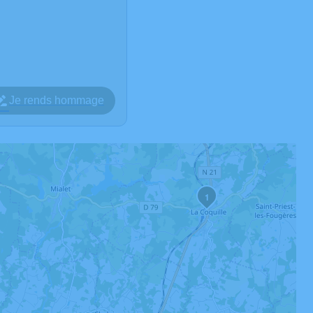
Je rends hommage
1