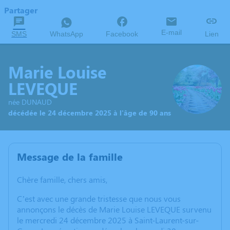
Partager
E-mail
SMS
WhatsApp
Facebook
Lien
Marie Louise
LEVEQUE
née DUNAUD
décédée le 24 décembre 2025 à l'âge de 90 ans
Message de la famille
Chère famille, chers amis,
C’est avec une grande tristesse que nous vous
annonçons le décès de Marie Louise LEVEQUE survenu
le mercredi 24 décembre 2025 à Saint-Laurent-sur-