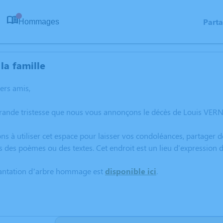
Part
Hommages
0
la famille
hers amis,
rande tristesse que nous vous annonçons le décès de Louis VERNI
ns à utiliser cet espace pour laisser vos condoléances, partager
s des poèmes ou des textes. Cet endroit est un lieu d'expression
lantation d’arbre hommage est
disponible ici
.