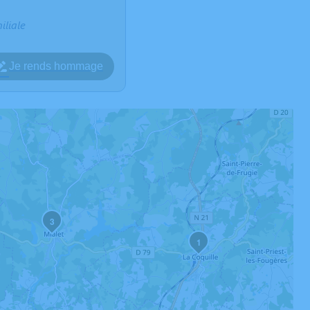
iliale
Je rends hommage
3
1