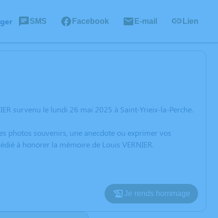
ager
SMS
Facebook
E-mail
Lien
ER survenu le lundi 26 mai 2025 à Saint-Yrieix-la-Perche.
 des photos souvenirs, une anecdote ou exprimer vos
 dédié à honorer la mémoire de Louis VERNIER.
Je rends hommage