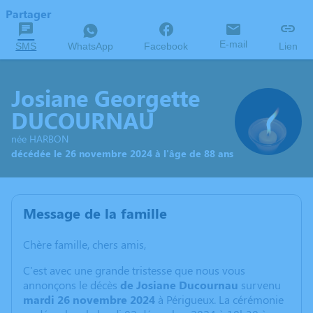
Partager
E-mail
SMS
WhatsApp
Facebook
Lien
Josiane Georgette
DUCOURNAU
née HARBON
décédée le 26 novembre 2024 à l'âge de 88 ans
Message de la famille
Chère famille, chers amis,
C'est avec une grande tristesse que nous vous
annonçons le décès
de Josiane Ducournau
survenu
mardi 26 novembre 2024
à Périgueux. La cérémonie