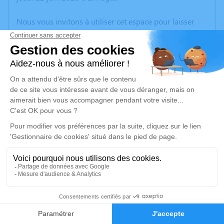
Nous vous invitons à utiliser cet espace pour laisser
vos condoléances, partager des photos souvenirs, une
anecdote ou exprimer vos pensées à travers des
poèmes ou des textes. Cet endroit est un lieu
d'expression dédié à honorer la mémoire de Jean-Marc
CHIELLY.
Un service de plantation d’arbre hommage est
disponible ici
.
Je rends hommage
Cérémonie religieuse
mardi 17 juin 2025 à 11h00
9
Église de Firbeix
24450 Firbeix
Faire-part
Hommages