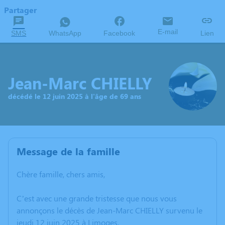
Partager
E-mail
SMS
WhatsApp
Facebook
Lien
Jean-Marc CHIELLY
décédé le 12 juin 2025 à l'âge de 69 ans
Message de la famille
Chère famille, chers amis,
C’est avec une grande tristesse que nous vous
annonçons le décès de Jean-Marc CHIELLY survenu le
jeudi 12 juin 2025 à Limoges.