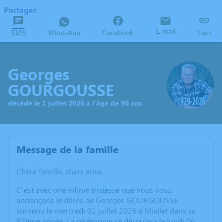
Partager
E-mail
SMS
WhatsApp
Facebook
Lien
Georges
GOURGOUSSE
décédé le 1 juillet 2026 à l'âge de 96 ans
Message de la famille
Chère famille, chers amis,
C’est avec une infinie tristesse que nous vous
annonçons le décès de Georges GOURGOUSSE
survenu le mercredi 01 juillet 2026 à Miallet dans sa
97ème année. La cérémonie se déroulera le lundi 06