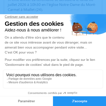
juillet 2026 à 10h30 en l’église Notre-Dame du Mont-
Carmel à Miallet (24).
Nous vous invitons à utiliser cet espace pour laisser
vos condoléances, partager des photos souvenirs, une
anecdote ou exprimer vos pensées à travers des
poèmes ou des textes. Cet endroit est un lieu
d'expression dédié à honorer la mémoire de Georges
GOURGOUSSE.
Un service de plantation d’arbre hommage est
disponible ici
.
Je rends hommage
Cérémonie religieuse
12
lundi 06 juillet 2026 à 10h30
Église de Mialet
Faire-part
Hommages
24450 Mialet