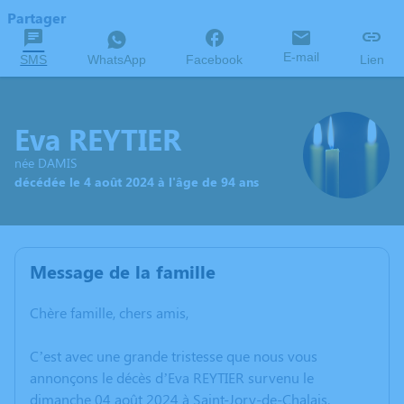
Partager
E-mail
SMS
WhatsApp
Facebook
Lien
Eva REYTIER
née DAMIS
décédée le 4 août 2024 à l'âge de 94 ans
Message de la famille
Chère famille, chers amis,
C’est avec une grande tristesse que nous vous
annonçons le décès d’Eva REYTIER survenu le
dimanche 04 août 2024 à Saint-Jory-de-Chalais.