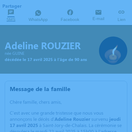
Partager
E-mail
SMS
WhatsApp
Facebook
Lien
Adeline ROUZIER
née GUINE
décédée le 17 avril 2025 à l'âge de 90 ans
Message de la famille
Chère famille, chers amis,
C'est avec une grande tristesse que nous vous
annonçons le décès d'
Adeline Rouzier
survenu
jeudi
17 avril 2025
à Saint-Jory-de-Chalais. La cérémonie se
déroulera le mardi 22 avril 2025 à 15h00 à l'adresse